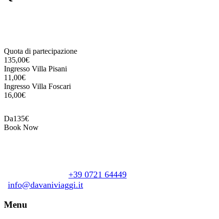
Quota di partecipazione
135,00€
Ingresso Villa Pisani
11,00€
Ingresso Villa Foscari
16,00€
Da
135€
Book Now
Davani Viaggi
Piazzale Giacomo Matteotti, 21
+39 0721 64449
61122 Pesaro (PU)
info@davaniviaggi.it
Menu