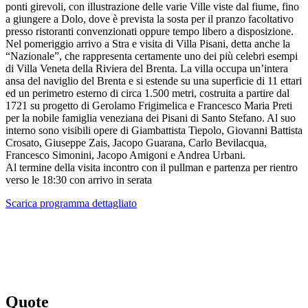
ponti girevoli, con illustrazione delle varie Ville viste dal fiume, fino
a giungere a Dolo, dove è prevista la sosta per il pranzo facoltativo
presso ristoranti convenzionati oppure tempo libero a disposizione.
Nel pomeriggio arrivo a Stra e visita di Villa Pisani, detta anche la
“Nazionale”, che rappresenta certamente uno dei più celebri esempi
di Villa Veneta della Riviera del Brenta. La villa occupa un’intera
ansa del naviglio del Brenta e si estende su una superficie di 11 ettari
ed un perimetro esterno di circa 1.500 metri, costruita a partire dal
1721 su progetto di Gerolamo Frigimelica e Francesco Maria Preti
per la nobile famiglia veneziana dei Pisani di Santo Stefano. Al suo
interno sono visibili opere di Giambattista Tiepolo, Giovanni Battista
Crosato, Giuseppe Zais, Jacopo Guarana, Carlo Bevilacqua,
Francesco Simonini, Jacopo Amigoni e Andrea Urbani.
Al termine della visita incontro con il pullman e partenza per rientro
verso le 18:30 con arrivo in serata
Scarica programma dettagliato
Quote