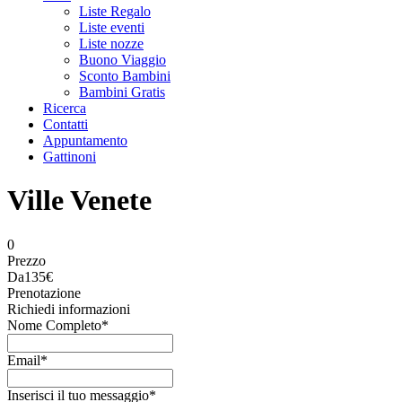
Liste Regalo
Liste eventi
Liste nozze
Buono Viaggio
Sconto Bambini
Bambini Gratis
Ricerca
Contatti
Appuntamento
Gattinoni
Ville Venete
0
Prezzo
Da
135€
Prenotazione
Richiedi informazioni
Nome Completo
*
Email
*
Inserisci il tuo messaggio
*