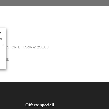
e
 e
 le
 QUOTA FORFETTARIA € 250,00
ZIONE.
Offerte speciali