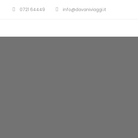
0721 64449
info@davaniviaggi.it