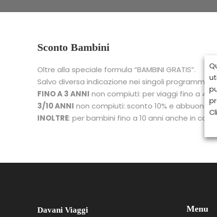
Sconto Bambini
Qu
Oltre alla speciale formula “BAMBINI GRATIS”.
ut
Salvo diversa indicazione nei singoli programmi e pe
pu
FINO A 3 ANNI
non compiuti: per viaggi fino a 4 
pr
3/10 ANNI
non compiuti: sconto 10% e abbuono quo
Cl
INOLTRE
: per bambini fino a 10 anni anche in ca
Menu
Davani Viaggi