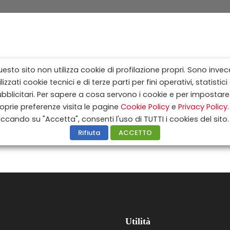
esto sito non utilizza cookie di profilazione propri. Sono invec
ilizzati cookie tecnici e di terze parti per fini operativi, statistici
r sistemazione con 2 adulti in tutti i viaggi in pullman.
bblicitari. Per sapere a cosa servono i cookie e per impostare
giorni QUOTA FORFETTARIA € 150,00 per viaggi da 4 a 8 giorni
oprie preferenze visita le pagine
Cookie Policy
e
Privacy Policy
.
ta di iscrizione
iccando su "Accetta", consenti l'uso di TUTTI i cookies del sito.
mera doppia con un solo adulto SCONTO DELLA QUOTA DI ISCRI
Rifiuta
ACCETTO
Utilità