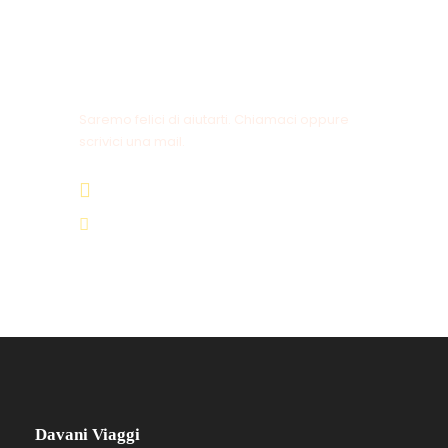
Hai delle domande?
Saremo felici di aiutarti. Chiamaci oppure
scrivici una mail.
+39 0721 64449
info@davaniviaggi.it
Davani Viaggi