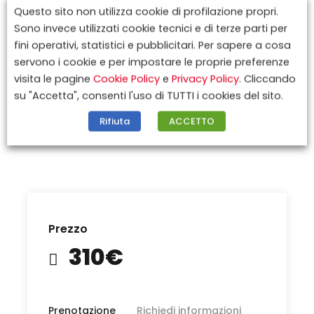
Questo sito non utilizza cookie di profilazione propri.
Sono invece utilizzati cookie tecnici e di terze parti per
Quota di partecipazione
310,00€
fini operativi, statistici e pubblicitari. Per sapere a cosa
Supplemento singola
30,00€
servono i cookie e per impostare le proprie preferenze
visita le pagine
Cookie Policy
e
Privacy Policy
. Cliccando
Quota iscrizione e polizza medico,
20,00€
su "Accetta", consenti l'uso di TUTTI i cookies del sito.
bagaglio, annullamento
Rifiuta
ACCETTO
Prezzo
310€
Prenotazione
Richiedi informazioni