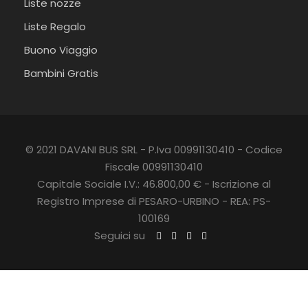
Liste nozze
Liste Regalo
Buono Viaggio
Bambini Gratis
© 2021 DAVANI BUS SRL - P.Iva 00991130410 - Codice
Fiscale 00991130410
Capitale Sociale I.V.: 46.800,00 € - Iscrizione al
Registro Imprese di PESARO-URBINO - REA: PS-
100169
Seguici su
C