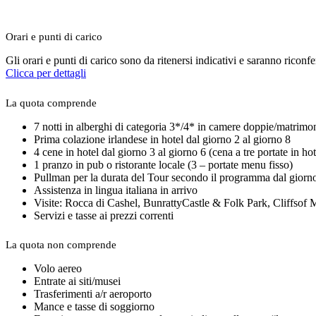
Orari e punti di carico
Gli orari e punti di carico sono da ritenersi indicativi e saranno riconf
Clicca per dettagli
La quota comprende
7 notti in alberghi di categoria 3*/4* in camere doppie/matrimoni
Prima colazione irlandese in hotel dal giorno 2 al giorno 8
4 cene in hotel dal giorno 3 al giorno 6 (cena a tre portate in hot
1 pranzo in pub o ristorante locale (3 – portate menu fisso)
Pullman per la durata del Tour secondo il programma dal giorno 
Assistenza in lingua italiana in arrivo
Visite: Rocca di Cashel, BunrattyCastle & Folk Park, Cliffso
Servizi e tasse ai prezzi correnti
La quota non comprende
Volo aereo
Entrate ai siti/musei
Trasferimenti a/r aeroporto
Mance e tasse di soggiorno