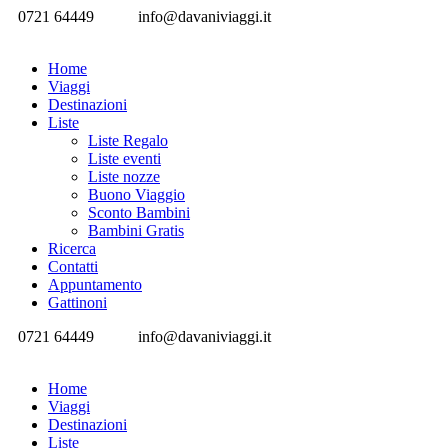
0721 64449
info@davaniviaggi.it
Home
Viaggi
Destinazioni
Liste
Liste Regalo
Liste eventi
Liste nozze
Buono Viaggio
Sconto Bambini
Bambini Gratis
Ricerca
Contatti
Appuntamento
Gattinoni
0721 64449
info@davaniviaggi.it
Home
Viaggi
Destinazioni
Liste