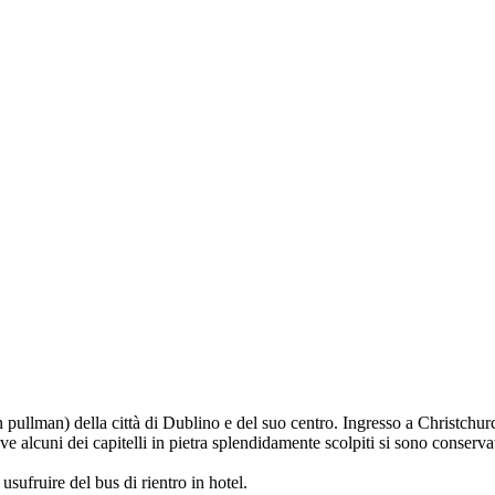
 pullman) della città di Dublino e del suo centro. Ingresso a Christchurc
ove alcuni dei capitelli in pietra splendidamente scolpiti si sono conser
sufruire del bus di rientro in hotel.