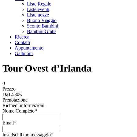
Liste Regalo
Liste eventi
Liste nozze
Buono Viaggio
Sconto Bambini
Bambini Gratis
Ricerca
Contatti
Appuntamento
Gattinoni
Tour Ovest d’Irlanda
0
Prezzo
Da
1.580€
Prenotazione
Richiedi informazioni
Nome Completo
*
Email
*
Inserisci il tuo messaggio
*