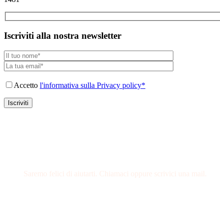
Iscriviti alla nostra newsletter
Accetto
l'informativa sulla Privacy policy*
Hai delle domande?
Saremo felici di aiutarti. Chiamaci oppure scrivici una mail.
+39 0721 64449
info@davaniviaggi.it