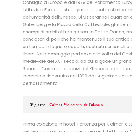
Consiglio d’Europa e dal 1979 del Parlamento Euro
Istituzioni Europee si raggiunge il centro storico
dell’Umanità dell’Unesco. Si visiteranno i quartieri
Gutenberg e la Piazza della Cattedrale; gli interni
esempi di architettura gotica; la Petite France, a
conciatori di pelli che ha mantenuto il suo antico
un tempo in legno e coperti, costruiti sui canali e
libero. Nel pomeriggio partenza alla volta del Cas
medievale del XVII secolo, da cui si gode un gran
Renana. Costruito agli inizi del XII secolo dalla f
incendio e ricostruito nel 1899 da Guglielmo II di Ho
pernottamento.
3° giorno
Colmar-Via dei vini dell'alsazia
Prima colazione in hotel. Partenza per Colmar, cit
nel tempo il suo ricco patrimonio architettonico. V