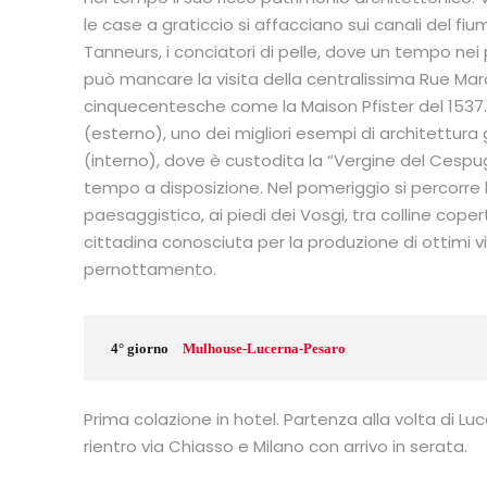
le case a graticcio si affacciano sui canali del fiu
Tanneurs, i conciatori di pelle, dove un tempo nei p
può mancare la visita della centralissima Rue Mar
cinquecentesche come la Maison Pfister del 1537. D
(esterno), uno dei migliori esempi di architettura
(interno), dove è custodita la “Vergine del Cespug
tempo a disposizione. Nel pomeriggio si percorre la 
paesaggistico, ai piedi dei Vosgi, tra colline copert
cittadina conosciuta per la produzione di ottimi vi
pernottamento.
4° giorno
Mulhouse-Lucerna-Pesaro
Prima colazione in hotel. Partenza alla volta di L
rientro via Chiasso e Milano con arrivo in serata.