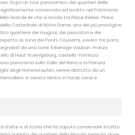
peo. Dopo un tour panoramico dei quartieri delle
, magnificamente conservato ed iscritto nel Patrimonio
 della Grande Ile che si snoda tra Place Kleber, Place
 della Cattedrale di Nôtre Dame, una dei più prestigiosi
ntico quartiere dei mugnai, dei pescatori e dei
 aspetto; la zona dei Ponts Couverts, ovvero tre ponti,
 segnalati da una torre; il Barrage Vauban. Pranzo
tello di Haut-Koenigsburg, castello-fortezza
dioso panorama sulla Valle del Reno e la Pianura
amiglia degli Hohenstaufen, venne distrutto da un
henzollern. In serata rientro in hotel, cena e
tà d’arte e di storia che ha saputo conservare intatto
isita guidata dei quartieri della Piccola Venezia, dove