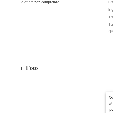
Be
La quota non comprende
In
Ta
Tu
qu
Foto
Qu
ut
pu