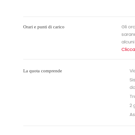
Gli or
Orari e punti di carico
saran
alcuni
Clicca
Vi
La quota comprende
Si
do
Tr
2 
As