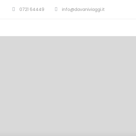
0721 64449
info@davaniviaggi.it