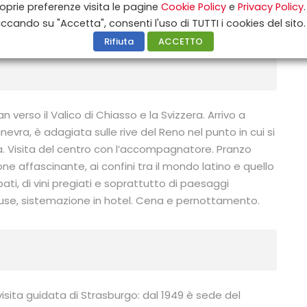
oprie preferenze visita le pagine
Cookie Policy
e
Privacy Policy
.
iccando su "Accetta", consenti l'uso di TUTTI i cookies del sito.
Rifiuta
ACCETTO
n verso il Valico di Chiasso e la Svizzera. Arrivo a
nevra, è adagiata sulle rive del Reno nel punto in cui si
ia. Visita del centro con l’accompagnatore. Pranzo
ione affascinante, ai confini tra il mondo latino e quello
bati, di vini pregiati e soprattutto di paesaggi
lhouse, sistemazione in hotel. Cena e pernottamento.
visita guidata di Strasburgo: dal 1949 è sede del