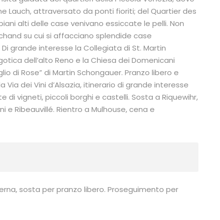
me Lauch, attraversato da ponti fioriti; del Quartier des
iani alti delle case venivano essiccate le pelli. Non
chand su cui si affacciano splendide case
i grande interesse la Collegiata di St. Martin
 gotica dell’alto Reno e la Chiesa dei Domenicani
lio di Rose” di Martin Schongauer. Pranzo libero e
Via dei Vini d’Alsazia, itinerario di grande interesse
e di vigneti, piccoli borghi e castelli. Sosta a Riquewihr,
ni e Ribeauvillé. Rientro a Mulhouse, cena e
ucerna, sosta per pranzo libero. Proseguimento per