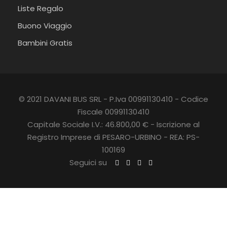
Liste Regalo
Buono Viaggio
Bambini Gratis
© 2021 DAVANI BUS SRL - P.Iva 00991130410 - Codice
Fiscale 00991130410
Capitale Sociale I.V.: 46.800,00 € - Iscrizione al
Registro Imprese di PESARO-URBINO - REA: PS-
100169
Seguici su
C
L