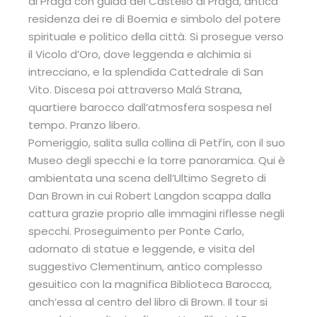
di Praga con guida del Castello di Praga, antica
residenza dei re di Boemia e simbolo del potere
spirituale e politico della città. Si prosegue verso
il Vicolo d’Oro, dove leggenda e alchimia si
intrecciano, e la splendida Cattedrale di San
Vito. Discesa poi attraverso Malá Strana,
quartiere barocco dall’atmosfera sospesa nel
tempo. Pranzo libero.
Pomeriggio, salita sulla collina di Petřín, con il suo
Museo degli specchi e la torre panoramica. Qui è
ambientata una scena dell’Ultimo Segreto di
Dan Brown in cui Robert Langdon scappa dalla
cattura grazie proprio alle immagini riflesse negli
specchi. Proseguimento per Ponte Carlo,
adornato di statue e leggende, e visita del
suggestivo Clementinum, antico complesso
gesuitico con la magnifica Biblioteca Barocca,
anch’essa al centro del libro di Brown. Il tour si