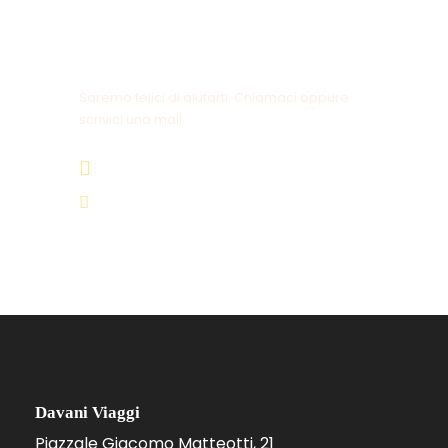
Hai delle domande?
Saremo felici di aiutarti. Chiamaci oppure
scrivici una mail.
+39 0721 64449
info@davaniviaggi.it
Davani Viaggi
Piazzale Giacomo Matteotti, 21