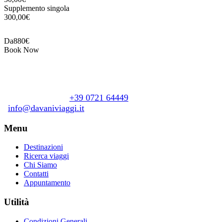
Supplemento singola
300,00€
Da
880€
Book Now
Davani Viaggi
Piazzale Giacomo Matteotti, 21
+39 0721 64449
61122 Pesaro (PU)
info@davaniviaggi.it
Menu
Destinazioni
Ricerca viaggi
Chi Siamo
Contatti
Appuntamento
Utilità
Condizioni Generali