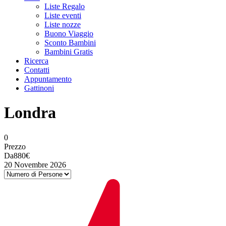
Liste Regalo
Liste eventi
Liste nozze
Buono Viaggio
Sconto Bambini
Bambini Gratis
Ricerca
Contatti
Appuntamento
Gattinoni
Londra
0
Prezzo
Da
880€
20 Novembre 2026