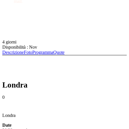
mail.
+39 0721 64449
info@davaniviaggi.it
4 giorni
Disponibilità : Nov
Descrizione
Foto
Programma
Quote
Londra
0
Londra
Date