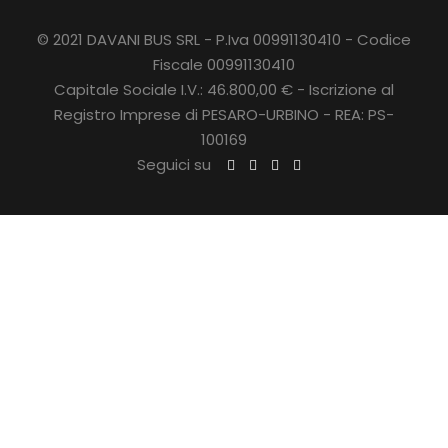
© 2021 DAVANI BUS SRL - P.Iva 00991130410 - Codice
Fiscale 00991130410
Capitale Sociale I.V.: 46.800,00 € - Iscrizione al
Registro Imprese di PESARO-URBINO - REA: PS-
100169
Seguici su
C
L
Orari e punti di carico
O
S
E
T
H
Esclusivamente per viaggi in bus
I
Gli orari e punti di carico a fianco riportati sono da
S
ritenersi indicativi e saranno riconfermati dal foglio
M
notizie che verrà trasmesso alcuni giorni prima della