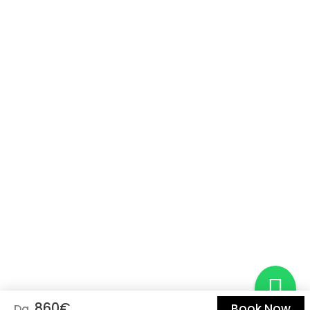
06.35
RICCIONE – casello autostradale
05.55
06.30
RIMINI - Parcheggio HERA
06.00
06.10
CESENA – Casello autostradale
06.20
05.45
FORLI – Casello autostradale
06.40
(CHIOSCO Piadina)
05.30
FAENZA – Casello autostradale
06.55
-----
IMOLA – Casello autostradale
07.10
-----
BOLOGNA – casello Fiera
07.30
(parcheggio Novotel)
860€
Book Now
Da