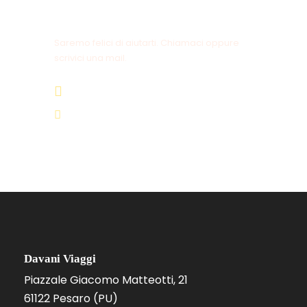
Hai delle domande?
Saremo felici di aiutarti. Chiamaci oppure
scrivici una mail.
+39 0721 64449
info@davaniviaggi.it
Davani Viaggi
Piazzale Giacomo Matteotti, 21
61122 Pesaro (PU)