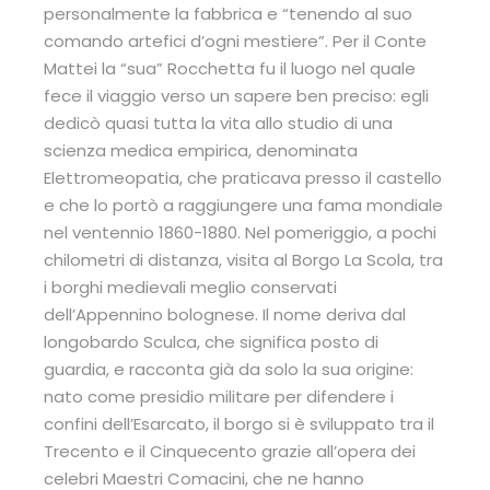
personalmente la fabbrica e “tenendo al suo
comando artefici d’ogni mestiere”. Per il Conte
Mattei la “sua” Rocchetta fu il luogo nel quale
fece il viaggio verso un sapere ben preciso: egli
dedicò quasi tutta la vita allo studio di una
scienza medica empirica, denominata
Elettromeopatia, che praticava presso il castello
e che lo portò a raggiungere una fama mondiale
nel ventennio 1860-1880. Nel pomeriggio, a pochi
chilometri di distanza, visita al Borgo La Scola, tra
i borghi medievali meglio conservati
dell’Appennino bolognese. Il nome deriva dal
longobardo Sculca, che significa posto di
guardia, e racconta già da solo la sua origine:
nato come presidio militare per difendere i
confini dell’Esarcato, il borgo si è sviluppato tra il
Trecento e il Cinquecento grazie all’opera dei
celebri Maestri Comacini, che ne hanno