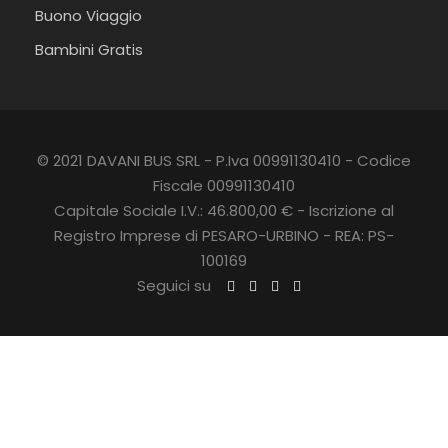
Buono Viaggio
Bambini Gratis
© 2021 DAVANI BUS SRL - P.Iva 00991130410 - Codice
Fiscale 00991130410
Capitale Sociale I.V.: 46.800,00 € - Iscrizione al
Registro Imprese di PESARO-URBINO - REA: PS-
100169
Seguici su
C
L
Orari e punti di carico
O
S