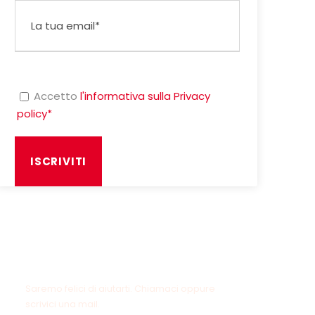
Accetto
l'informativa sulla Privacy
policy*
Hai delle domande?
Saremo felici di aiutarti. Chiamaci oppure
scrivici una mail.