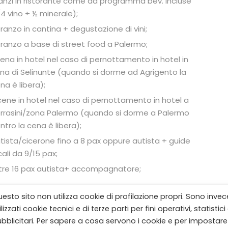
anzi in ristorante come da programma bev. Incluse
/4 vino + ½ minerale);
pranzo in cantina + degustazione di vini;
pranzo a base di street food a Palermo;
cena in hotel nel caso di pernottamento in hotel in
na di Selinunte (quando si dorme ad Agrigento la
na è libera);
cene in hotel nel caso di pernottamento in hotel a
rrasini/zona Palermo (quando si dorme a Palermo
ntro la cena è libera);
tista/cicerone fino a 8 pax oppure autista + guide
cali da 9/15 pax;
tre 16 pax autista+ accompagnatore;
esto sito non utilizza cookie di profilazione propri. Sono invec
i;
ilizzati cookie tecnici e di terze parti per fini operativi, statistici
bblicitari. Per sapere a cosa servono i cookie e per impostare
ansfer in arrivo/partenza dall’aeroporto (€ 85.00 a