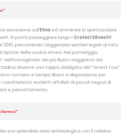
io”
e escursione sull’
Etna
ed ammirare lo spettacolare
metri. Si potrà passeggiare lungo i
Crateri Silvestri
del 2001, percorrendo i leggendari sentieri legati al mito
ità tipiche della cucina etnea. Nel pomeriggio,
io” nell’immaginario dei più illustri viaggiatori del
ittadina divenne una tappa obbligata del “Grand Tour”
ro greco-romano e tempo libero a disposizione per
ratteristici vicoletti affollati di piccoli negozi di
libera e pernottamento.
ta barocca”
lla sua splendida area archeologica con il celebre