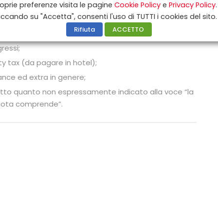
oprie preferenze visita le pagine
Cookie Policy
e
Privacy Policy
.
atta 1/3 pax – € 100.00 a tratta 4/8 pax);
iccando su "Accetta", consenti l'uso di TUTTI i cookies del sito.
ne (escl. in caso di sistemazione a Selinunte e/o a
Rifiuta
ACCETTO
rrasini);
gressi;
ty tax (da pagare in hotel);
nce ed extra in genere;
tto quanto non espressamente indicato alla voce “la
ota comprende”.