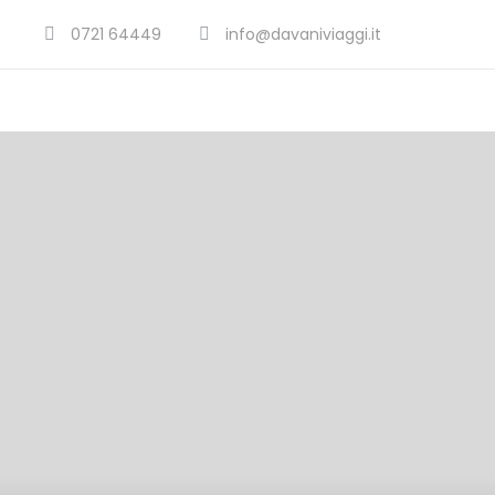
0721 64449
info@davaniviaggi.it