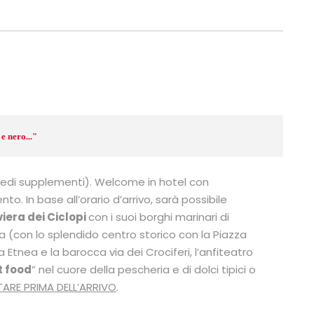
e nero..."
(vedi supplementi). Welcome in hotel con
. In base all’orario d’arrivo, sarà possibile
viera dei Ciclopi
con i suoi borghi marinari di
ia (con lo splendido centro storico con la Piazza
a Etnea e la barocca via dei Crociferi, l’anfiteatro
t food
” nel cuore della pescheria e di dolci tipici o
ARE PRIMA DELL’ARRIVO
.