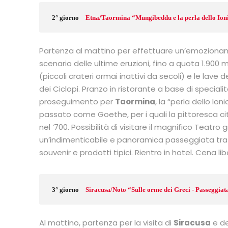
2° giorno
Etna/Taormina “Mungibeddu e la perla dello Ion
Partenza al mattino per effettuare un’emozionant
scenario delle ultime eruzioni, fino a quota 1.900 
(piccoli crateri ormai inattivi da secoli) e le lave 
dei Ciclopi. Pranzo in ristorante a base di special
proseguimento per
Taormina
, la “perla dello Ion
passato come Goethe, per i quali la pittoresca c
nel ‘700. Possibilità di visitare il magnifico Teat
un’indimenticabile e panoramica passeggiata tra i ca
souvenir e prodotti tipici. Rientro in hotel. Cena 
3° giorno
Siracusa/Noto “Sulle orme dei Greci - Passeggia
Al mattino, partenza per la visita di
Siracusa
e de