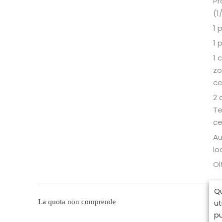
Pr
(1
1 
1 
1 
zo
ce
2 
Te
ce
Au
lo
Ol
Qu
Vol
La quota non comprende
ut
pu
Tr