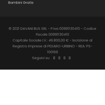
Bambini Gratis
© 2021 DAVANI BUS SRL - P.Iva 00991130410 - Codice
Fiscale 00991130410
Capitale Sociale I.V.: 46.800,00 € - Iscrizione al
Registro Imprese di PESARO-URBINO - REA: PS-
100169
Seguici su
CLO
SE
Orari e punti di carico
THI
S
MO
DUL