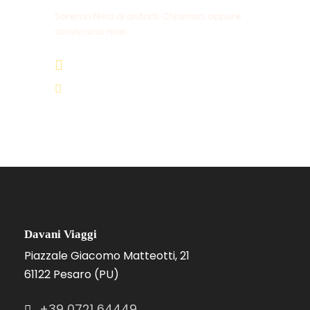
Saremo felici di aiutarti. Chiamaci oppure
scrivici una mail.
+39 0721 64449
info@davaniviaggi.it
Davani Viaggi
Piazzale Giacomo Matteotti, 21
61122 Pesaro (PU)
+39 0721 64449