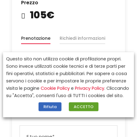
Prezzo
105€
Prenotazione
Richiedi informazioni
Questo sito non utilizza cookie di profilazione propri.
Il viaggio non è disponibile.
Sono invece utilizzati cookie tecnici e di terze parti per
Aggiungi a Preferiti
1992
fini operativi, statistici e pubblicitari. Per sapere a cosa
servono i cookie e per impostare le proprie preferenze
visita le pagine
Cookie Policy
e
Privacy Policy
. Cliccando
su "Accetta", consenti l'uso di TUTTI i cookies del sito.
Rifiuta
ACCETTO
ISCRIVITI ALLA NOSTRA
NEWSLETTER