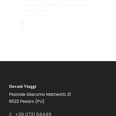
Saremo felici di aiutarti. Chiamaci oppure
scrivici una mail.
+39 0721 64449
info@davaniviaggi.it
Davani Viaggi
Piazzale Giacomo Matteotti, 21
61122 Pesaro (PU)
+39 0721 64449