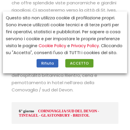
che offre splendide viste panoramiche e giardini
rigogliosi. Ci sposteremo verso la città di St. Ives,
che domina la costa occidentale della
Questo sito non utilizza cookie di profilazione propri.
Cornovaglia, famosa per il suo porto e le sue
Sono invece utilizzati cookie tecnici e di terze parti per
tradizioni legate al mare. Treno da St. Ives a St.
fini operativi, statistici e pubblicitari. Per sapere a cosa
servono i cookie e per impostare le proprie preferenze
Erth. Successivamente ci attende una sosta per
visita le pagine
Cookie Policy
e
Privacy Policy
. Cliccando
gustare un autentico cream tea inglese, con
su "Accetta", consenti l'uso di TUTTI i cookies del sito.
scones caldi accompagnati da clotted cream,
marmellata di fragole e una tazza di tè.
Rifiuta
ACCETTO
Un’esperienza tradizionale e rilassante, simbolo
dell’ospitalità britannica Rientro, cena e
pernottamento in hotel nell’area della
Cornovaglia / sud del Devon.
6° giorno
CORNOVAGLIA/SUD DEL DEVON -
TINTAGEL - GLASTONBURY - BRISTOL