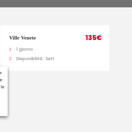
135€
Ville Venete
1 giorno
Disponibilità : Sett
e
 e
 le