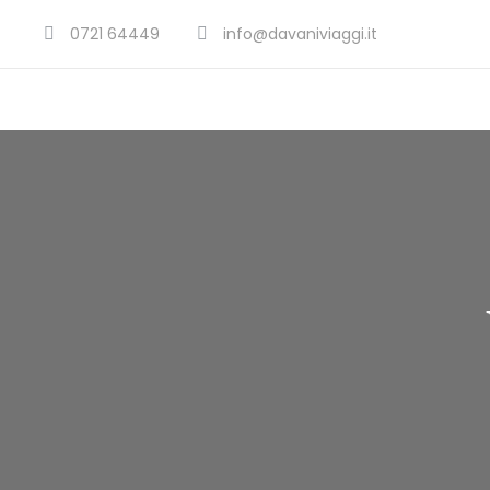
0721 64449
info@davaniviaggi.it