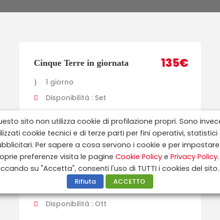
135€
Cinque Terre in giornata
1 giorno
Disponibilità : Set
esto sito non utilizza cookie di profilazione propri. Sono invec
ilizzati cookie tecnici e di terze parti per fini operativi, statistici
bblicitari. Per sapere a cosa servono i cookie e per impostare
75€
oprie preferenze visita le pagine
Cookie Policy
e
Privacy Policy
.
LA ROCCHETTA
iccando su "Accetta", consenti l'uso di TUTTI i cookies del sito.
MATTEI E LA SCOLA
Rifiuta
ACCETTO
1 giorno
Disponibilità : Ott