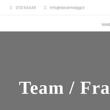
0721 64449
info@davaniviaggi.it
VIA
Team / Fra