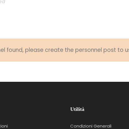
led
sel
l found, please create the personnel post to u
Utilità
ioni
Condizioni Generali