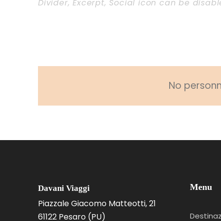
Divider, Excerpt, Social icon can be disab
Personnel With Carou
No personne
Menu
Davani Viaggi
Piazzale Giacomo Matteotti, 21
Destinaz
61122 Pesaro (PU)