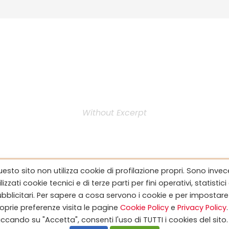
Personnel 3 Columns
Without Excerpt
esto sito non utilizza cookie di profilazione propri. Sono invec
l found, please create the personnel post to u
ilizzati cookie tecnici e di terze parti per fini operativi, statistici
bblicitari. Per sapere a cosa servono i cookie e per impostare
oprie preferenze visita le pagine
Cookie Policy
e
Privacy Policy
.
iccando su "Accetta", consenti l'uso di TUTTI i cookies del sito.