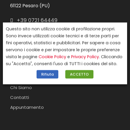
61122 Pesaro (PU)
+39 0721 64449
info@davaniviaggi.it
Questo sito non utilizza cookie di profilazione propri.
Sono invece utilizzati cookie tecnici e di terze parti per
fini operativi, statistici e pubblicitari. Per sapere a cosa
servono i cookie e per impostare le proprie preferenze
Menu
visita le pagine
Cookie Policy
e
Privacy Policy
. Cliccando
su "Accetta", consenti l'uso di TUTTI i cookies del sito.
Destinazioni
Rifiuta
ACCETTO
Ricerca viaggi
Chi Siamo
Contatti
Appuntamento