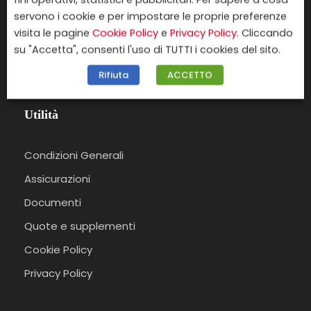
Chi Siamo
servono i cookie e per impostare le proprie preferenze
Contatti
visita le pagine
Cookie Policy
e
Privacy Policy
. Cliccando
su "Accetta", consenti l'uso di TUTTI i cookies del sito.
Appuntamento
Rifiuta
ACCETTO
Utilità
Condizioni Generali
Assicurazioni
Documenti
Quote e supplementi
Cookie Policy
Privacy Policy