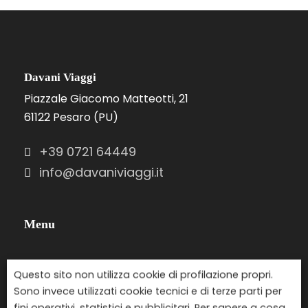
Davani Viaggi
Piazzale Giacomo Matteotti, 21
61122 Pesaro (PU)
+39 0721 64449
info@davaniviaggi.it
Menu
Destinazioni
Questo sito non utilizza cookie di profilazione propri.
Ricerca viaggi
Sono invece utilizzati cookie tecnici e di terze parti per
fini operativi, statistici e pubblicitari. Per sapere a cosa